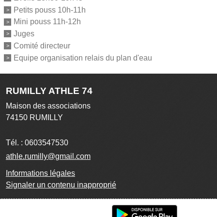
Petits pouss 10h-11h
Mini pouss 11h-12h
Juges
Comité directeur
Equipe organisation relais du plan d'eau
RUMILLY ATHLE 74
Maison des associations
74150
RUMILLY
Tél. :
0603547530
athle.rumilly@gmail.com
Informations légales
Signaler un contenu inapproprié