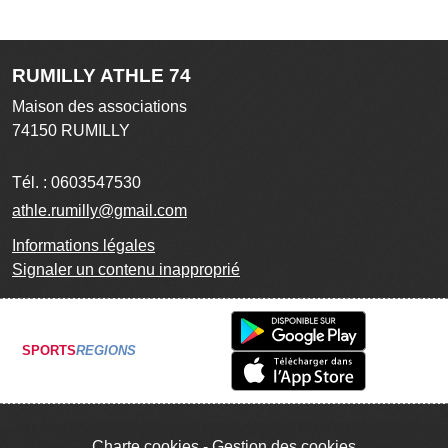
RUMILLY ATHLE 74
Maison des associations
74150
RUMILLY
Tél. :
0603547530
athle.rumilly@gmail.com
Informations légales
Signaler un contenu inapproprié
SPORTS
REGIONS
Charte cookies
Gestion des cookies